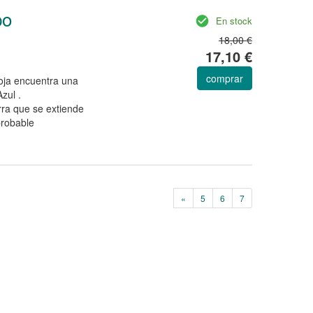
po
En stock
18,00 €
17,10 €
comprar
oja encuentra una
zul .
rra que se extiende
probable
«
5
6
7