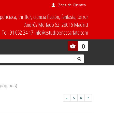
Zona de Clientes
olicíaca, thriller, ciencia ficción, fantasía, terror
Andrés Mellado 52. 28015 Madrid
Tel. 91 052 24 17 info@estudioenescarlata.com
0
 páginas).
«
5
6
7