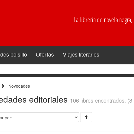
La librería de novela negra, p
es bolsillo
Ofertas
Viajes literarios
Novedades
edades editoriales
106 libros encontrados. (8