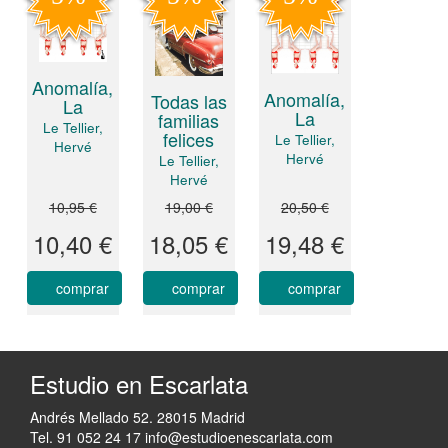
Anomalía,
Anomalía,
Todas las
La
La
familias
Le Tellier,
felices
Le Tellier,
Hervé
Hervé
Le Tellier,
Hervé
10,95 €
19,00 €
20,50 €
10,40 €
18,05 €
19,48 €
comprar
comprar
comprar
Estudio en Escarlata
Andrés Mellado 52. 28015 Madrid
Tel. 91 052 24 17
info@estudioenescarlata.com