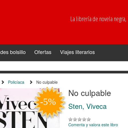
La librería de novela negra, p
es bolsillo
Ofertas
Viajes literarios
Policíaca
No culpable
No culpable
Sten, Viveca
Comenta y valora este libro