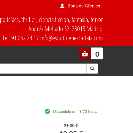
Zona de Clientes
olicíaca, thriller, ciencia ficción, fantasía, terror
Andrés Mellado 52. 28015 Madrid
Tel. 91 052 24 17 info@estudioenescarlata.com
0
Disponible en 48/72 horas
21,00 €