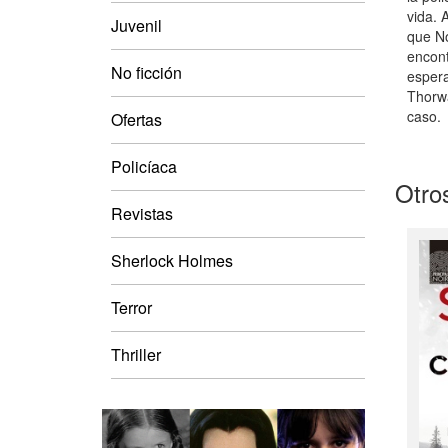
vida. 
Juvenil
que No
encont
No ficción
espera
Thorwa
caso.
Ofertas
Policíaca
Otros
Revistas
Sherlock Holmes
Terror
Thriller