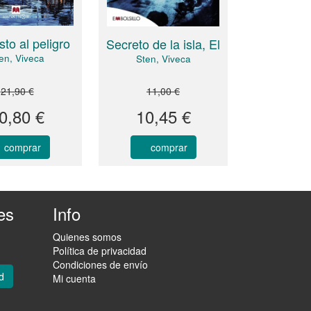
to al peligro
Secreto de la isla, El
en, Viveca
Sten, Viveca
21,90 €
11,00 €
0,80 €
10,45 €
comprar
comprar
es
Info
Quienes somos
Política de privacidad
Condiciones de envío
d
Mi cuenta