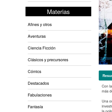
Materias
Afines y otros
Aventuras
Ciencia Ficción
Clásicos y precursores
Cómics
Resu
Destacados
Con la
más de
Fabulaciones
Una os
invest
Fantasía
la pol