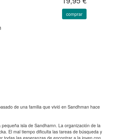
19,95 €
comprar
8
co pasado de una familia que vivió en Sandhman hace
la pequeña isla de Sandhamn. La organización de la
ka. El mal tiempo dificulta las tareas de búsqueda y
er todas las esperanzas de encontrar a la joven con