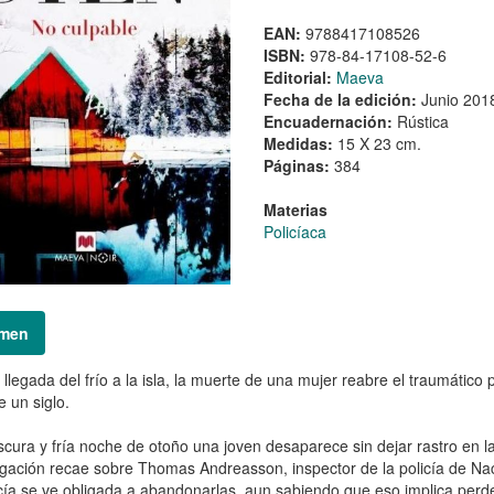
EAN:
9788417108526
ISBN:
978-84-17108-52-6
Editorial:
Maeva
Fecha de la edición:
Junio 201
Encuadernación:
Rústica
Medidas:
15 X 23 cm.
Páginas:
384
Materias
Policíaca
men
 llegada del frío a la isla, la muerte de una mujer reabre el traumáti
 un siglo.
cura y fría noche de otoño una joven desaparece sin dejar rastro en 
igación recae sobre Thomas Andreasson, inspector de la policía de Nac
icía se ve obligada a abandonarlas, aun sabiendo que eso implica perd