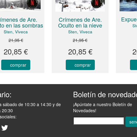
Expues
ímenes de Are.
Crímenes de Are.
to en las sombras
Oculto en la nieve
St
Sten, Viveca
Sten, Viveca
21,95 €
21,95 €
20,85 €
20,85 €
2
comprar
comprar
rio:
Boletín de novedad
a sábado de 10:30 a 14:30 y de
¡Apúntate a nuestro Boletín de
a 20:30
Novedades!
sociales:
sen