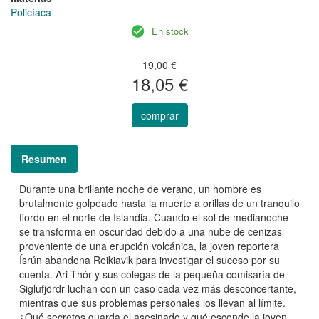
Policíaca
En stock
19,00 €
18,05 €
comprar
Resumen
Durante una brillante noche de verano, un hombre es
brutalmente golpeado hasta la muerte a orillas de un tranquilo
fiordo en el norte de Islandia. Cuando el sol de medianoche
se transforma en oscuridad debido a una nube de cenizas
proveniente de una erupción volcánica, la joven reportera
Ísrún abandona Reikiavik para investigar el suceso por su
cuenta. Ari Thór y sus colegas de la pequeña comisaría de
Siglufjördr luchan con un caso cada vez más desconcertante,
mientras que sus problemas personales los llevan al límite.
¿Qué secretos guarda el asesinado y qué esconde la joven