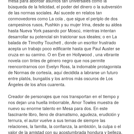
mesa para abordar asuntos tan universales como la
búsqueda de la felicidad, el poder del dinero o la subversión
de las normas sociales. Así sucede en relatos tan
conmovedores como La cola , que sigue el periplo de dos
campesinos rusos, Pushkin y su mujer Irina, desde su aldea
hasta Nueva York pasando por Moscú, mientras intentan
desarrollar su potencial sin traicionar sus ideales; o en La
balada de Timothy Touchett , donde un escritor frustrado
acepta un trabajo poco edificante hasta que Paul Auster se
cruza en su camino. O en Eve en Hollywood , una vibrante
novela con tintes de género negro que nos permite
reencontrarnos con Evelyn Ross, la indomable protagonista
de Normas de cortesía, aquí decidida a labrarse un futuro
entre platós, bungalós y los antros más oscuros de Los
Ángeles de los años cuarenta.
Creador de personajes que nos transportan en el tiempo y
nos dejan una huella imborrable, Amor Towles muestra de
nuevo su enorme talento en Mesa para dos. En este
fascinante libro, lleno de dramatismo, agudeza, erudición y
ternura, el autor vuelve a sus temas de siempre las
relaciones, la familia, la confianza, la ambición, la culpa o el
valor de la amistad con su acostumbrada hondura y belleza.