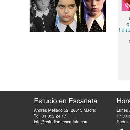
q
helad
Estudio en Escarlata
Hora
Andrés Mellado 52. 28015 Madrid
Lunes 
Tel. 91 052 24 17
17:00 
info@estudioenescarlata.com
Redes 