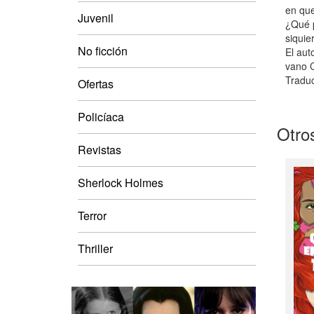
en que
Juvenil
¿Qué p
siquie
No ficción
El aut
vano C
Tradu
Ofertas
Policíaca
Otros
Revistas
Sherlock Holmes
Terror
Thriller