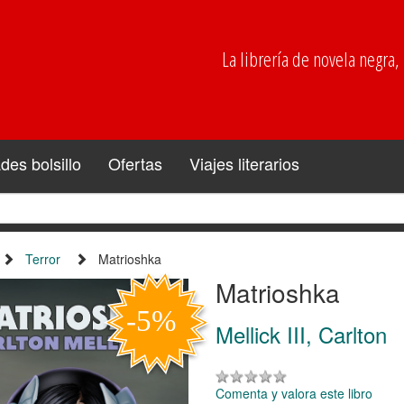
La librería de novela negra, p
es bolsillo
Ofertas
Viajes literarios
Terror
Matrioshka
Matrioshka
Mellick III, Carlton
Comenta y valora este libro