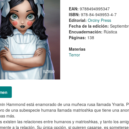
EAN:
9788494995347
ISBN:
978-84-949953-4-7
Editorial:
Orciny Press
Fecha de la edición:
Septiembr
Encuadernación:
Rústica
Páginas:
138
Materias
Terror
men
min Hammond está enamorado de una muñeca rusa llamada Ynaria. Per
o de una subespecie humana llamada matrioshka que tiene una anomalí
nas más.
 existen las relaciones entre humanos y matrioshkas, y tanto los ami
lmente a la relación. Su única opción, si quieren casarse, es someterse