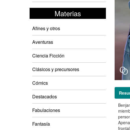
Materias
Afines y otros
Aventuras
Ciencia Ficción
Clásicos y precursores
Cómics
Resu
Destacados
Benja
Fabulaciones
miembr
perso
Apenas
Fantasía
fronta