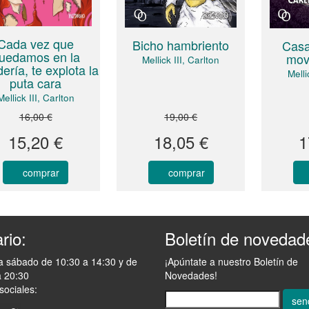
Cada vez que
Bicho hambriento
Casa
uedamos en la
mov
Mellick III, Carlton
ería, te explota la
Melli
puta cara
Mellick III, Carlton
16,00 €
19,00 €
15,20 €
18,05 €
1
comprar
comprar
rio:
Boletín de novedad
a sábado de 10:30 a 14:30 y de
¡Apúntate a nuestro Boletín de
a 20:30
Novedades!
sociales:
sen