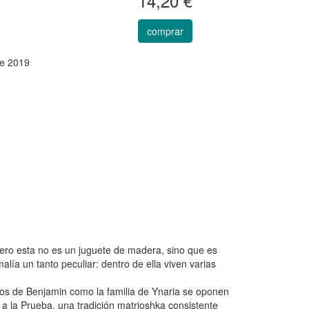
14,20 €
comprar
e 2019
o esta no es un juguete de madera, sino que es
a un tanto peculiar: dentro de ella viven varias
gos de Benjamin como la familia de Ynaria se oponen
 a la Prueba, una tradición matrioshka consistente