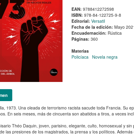
EAN:
9788412272598
ISBN:
978-84-122725-9-8
Editorial:
Versatil
Fecha de la edición:
Mayo 202
Encuadernación:
Rústica
Páginas:
360
Materias
Policíaca
Novela negra
men
la, 1973. Una oleada de terrorismo racista sacude toda Francia. Su epi
nos. En seis meses, más de cincuenta son abatidos a tiros, a veces incl
isario Théo Daquin, joven, parisino, elegante, culto, homosexual y sin p
de las presiones de los magistrados, la prensa y los políticos. Además d