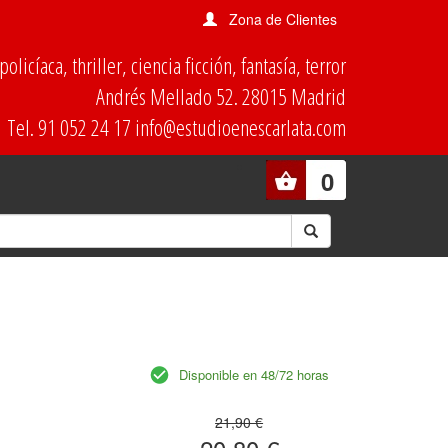
Zona de Clientes
olicíaca, thriller, ciencia ficción, fantasía, terror
Andrés Mellado 52. 28015 Madrid
Tel. 91 052 24 17 info@estudioenescarlata.com
0
Disponible en 48/72 horas
21,90 €