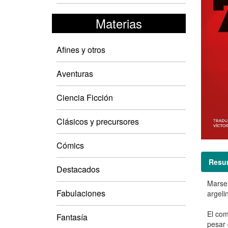
Materias
Afines y otros
Aventuras
Ciencia Ficción
Clásicos y precursores
Cómics
Resu
Destacados
Marsel
Fabulaciones
argeli
El com
Fantasía
pesar 