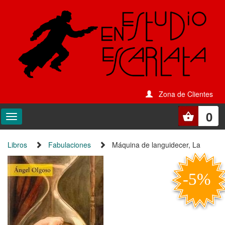
Zona de Clientes
0
Libros
Fabulaciones
Máquina de languidecer, La