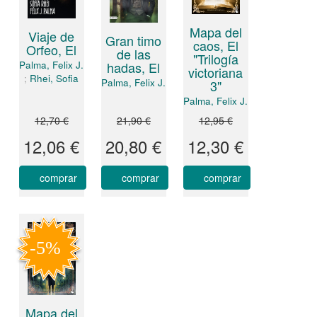
Mapa del
Viaje de
Gran timo
caos, El
Orfeo, El
de las
"Trilogía
Palma, Felix J.
hadas, El
victoriana
;
Rhei, Sofia
Palma, Felix J.
3"
Palma, Felix J.
12,70 €
21,90 €
12,95 €
12,06 €
20,80 €
12,30 €
comprar
comprar
comprar
Mapa del