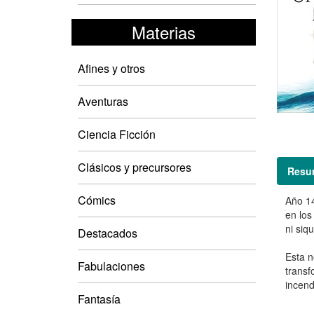
Materias
Afines y otros
Aventuras
Ciencia Ficción
Clásicos y precursores
Resu
Cómics
Año 14
en los
ni siq
Destacados
Esta n
Fabulaciones
transf
incend
Fantasía