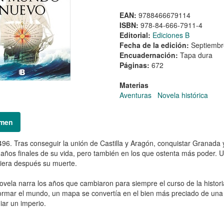
EAN:
9788466679114
ISBN:
978-84-666-7911-4
Editorial:
Ediciones B
Fecha de la edición:
Septiembr
Encuadernación:
Tapa dura
Páginas:
672
Materias
Aventuras
Novela histórica
men
96. Tras conseguir la unión de Castilla y Aragón, conquistar Granada y 
 años finales de su vida, pero también en los que ostenta más poder. 
uiera después su muerte.
ovela narra los años que cambiaron para siempre el curso de la histo
ormar el mundo, un mapa se convertía en el bien más preciado de una
iar un imperio.