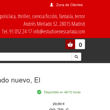
Zona de Clientes
olicíaca, thriller, ciencia ficción, fantasía, terror
Andrés Mellado 52. 28015 Madrid
Tel. 91 052 24 17 info@estudioenescarlata.com
0
do nuevo, El
Disponible en 48/72 horas
23,90 €