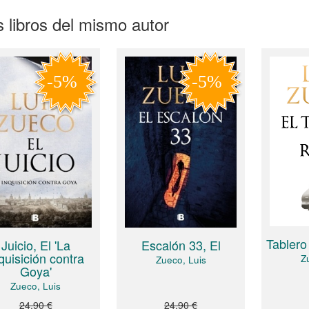
 libros del mismo autor
Tablero 
Juicio, El 'La
Escalón 33, El
quisición contra
Z
Zueco, Luis
Goya'
Zueco, Luis
24,90 €
24,90 €