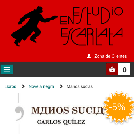
Zona de Clientes
0
Libros
Novela negra
Manos sucias