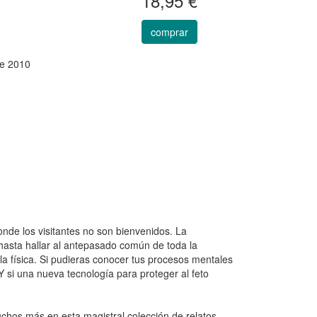
18,95 €
comprar
e 2010
nde los visitantes no son bienvenidos. La
hasta hallar al antepasado común de toda la
la física. Si pudieras conocer tus procesos mentales
Y si una nueva tecnología para proteger al feto
uchos más en esta magistral colección de relatos,