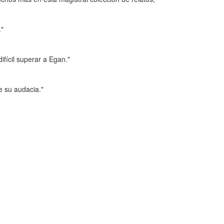
"
fícil superar a Egan."
e su audacia."