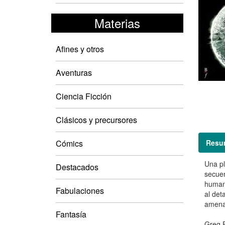
Materias
Afines y otros
Aventuras
Ciencia Ficción
Clásicos y precursores
Resu
Cómics
Una pl
Destacados
secuen
humani
Fabulaciones
al det
amenaz
Fantasía
Greg E