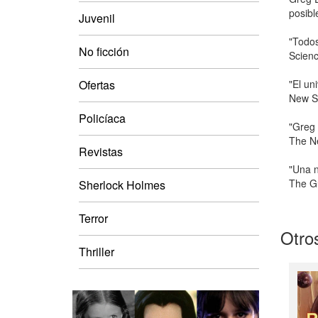
posibl
Juvenil
"Todos
No ficción
Scienc
"El un
Ofertas
New Sc
Policíaca
"Greg 
The Ne
Revistas
"Una n
The G
Sherlock Holmes
Terror
Otros
Thriller