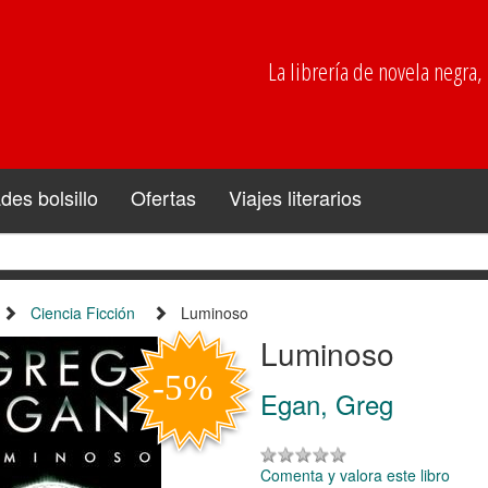
La librería de novela negra, p
es bolsillo
Ofertas
Viajes literarios
Ciencia Ficción
Luminoso
Luminoso
Egan, Greg
Comenta y valora este libro