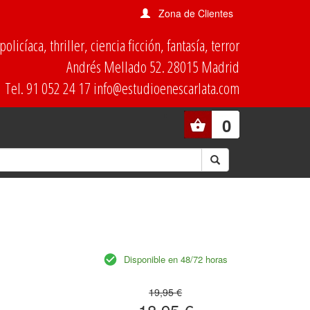
Zona de Clientes
olicíaca, thriller, ciencia ficción, fantasía, terror
Andrés Mellado 52. 28015 Madrid
Tel. 91 052 24 17 info@estudioenescarlata.com
0
Disponible en 48/72 horas
19,95 €