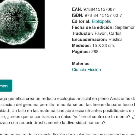
EAN:
9788415157007
ISBN:
978-84-15157-00-7
Editorial:
Bibliópolis
Fecha de la edición:
Septiembr
Traductor:
Pavón, Carlos
Encuadernación:
Rústica
Medidas:
15 X 23 cm.
Páginas:
288
Materias
Ciencia Ficción
men
aga genética crea un reducto ecológico artificial en pleno Amazonas do
ciación del genoma permite remontarse por las líneas de parentesco 
dad. Un fallo en las matemáticas abre escalofriantes posibilidades en 
alle, ¿crees que encontrarías un único "yo" en el centro de tu mente? ¿
ase con reducir drásticamente la diversidad humana?
gan, maestro de la ciencia-ficción dura, plantea estos escenarios y m