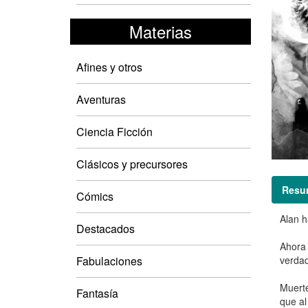
Materias
Afines y otros
Aventuras
Ciencia Ficción
Clásicos y precursores
Resu
Cómics
Alan h
Destacados
Ahora 
Fabulaciones
verdad
Muerte
Fantasía
que al