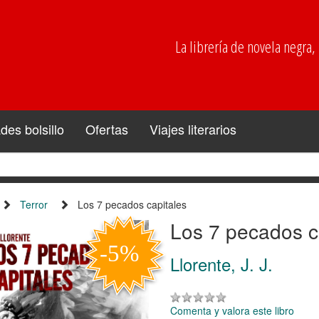
La librería de novela negra, p
es bolsillo
Ofertas
Viajes literarios
Terror
Los 7 pecados capitales
Los 7 pecados c
Llorente, J. J.
Comenta y valora este libro