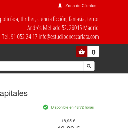
Zona de Clientes
olicíaca, thriller, ciencia ficción, fantasía, terror
Andrés Mellado 52. 28015 Madrid
Tel. 91 052 24 17 info@estudioenescarlata.com
0
apitales
Disponible en 48/72 horas
18,95 €