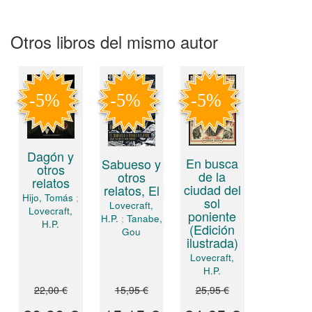
Otros libros del mismo autor
Dagón y
En busca
Sabueso y
otros
de la
otros
relatos
ciudad del
relatos, El
Hijo, Tomás
;
sol
Lovecraft,
Lovecraft,
poniente
H.P.
;
Tanabe,
H.P.
(Edición
Gou
ilustrada)
Lovecraft,
H.P.
22,00 €
15,95 €
25,95 €