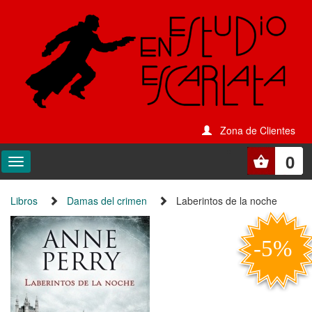
Zona de Clientes
0
Libros
Damas del crimen
Laberintos de la noche