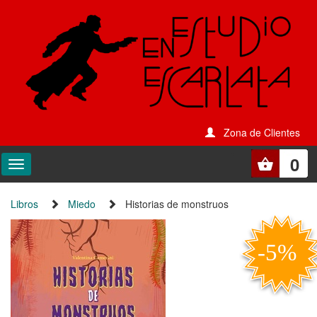
Zona de Clientes
0
Libros
Miedo
Historias de monstruos