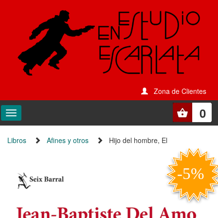
Zona de Clientes
0
Libros
Afines y otros
Hijo del hombre, El