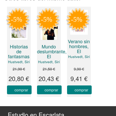
Verano sin
hombres,
Historias
Mundo
El
de
deslumbrante,
fantasmas
El
Hustvedt, Siri
Hustvedt, Siri
Hustvedt, Siri
21,90 €
21,50 €
9,90 €
20,80 €
20,43 €
9,41 €
comprar
comprar
comprar
Estudio en Escarlata