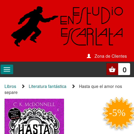
Zona de Clientes
0
Libros
Literatura fantástica
Hasta que el amor nos
separe