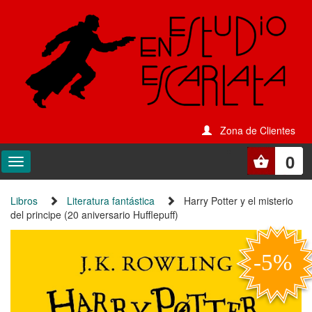
Zona de Clientes
0
Libros
Literatura fantástica
Harry Potter y el misterio
del principe (20 aniversario Hufflepuff)