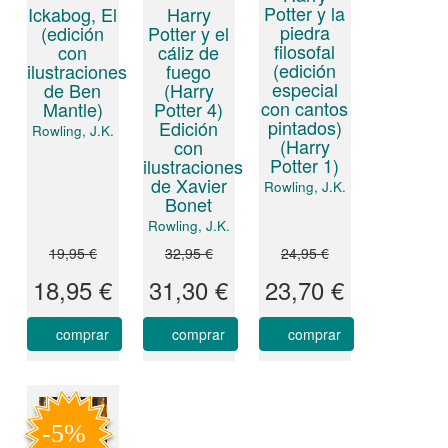
Potter y la
Ickabog, El
Harry
piedra
(edición
Potter y el
filosofal
con
cáliz de
(edición
ilustraciones
fuego
especial
de Ben
(Harry
con cantos
Mantle)
Potter 4)
pintados)
Edición
Rowling, J.K.
(Harry
con
Potter 1)
ilustraciones
de Xavier
Rowling, J.K.
Bonet
Rowling, J.K.
19,95 €
32,95 €
24,95 €
18,95 €
31,30 €
23,70 €
comprar
comprar
comprar