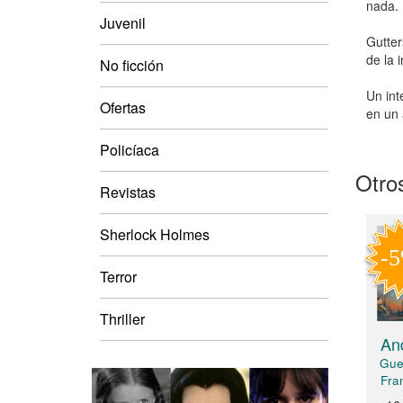
nada.
Juvenil
Gutter
de la 
No ficción
Un int
Ofertas
en un 
Policíaca
Otros
Revistas
Sherlock Holmes
Terror
Thriller
And
Gue
Fra