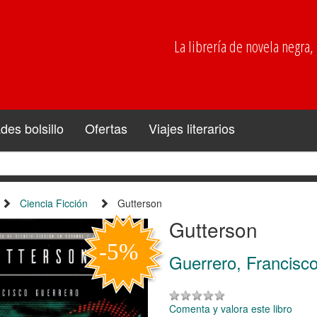
La librería de novela negra, p
es bolsillo
Ofertas
Viajes literarios
Ciencia Ficción
Gutterson
Gutterson
Guerrero, Francisc
Comenta y valora este libro