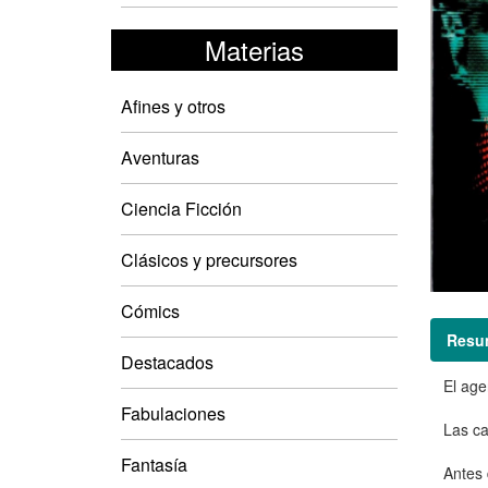
Materias
Afines y otros
Aventuras
Ciencia Ficción
Clásicos y precursores
Cómics
Resu
Destacados
El age
Fabulaciones
Las ca
Fantasía
Antes 