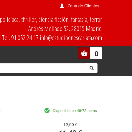
Zona de Clientes
olicíaca, thriller, ciencia ficción, fantasía, terror
Andrés Mellado 52. 28015 Madrid
Tel. 91 052 24 17 info@estudioenescarlata.com
0
o
Disponible en 48/72 horas
12,00 €