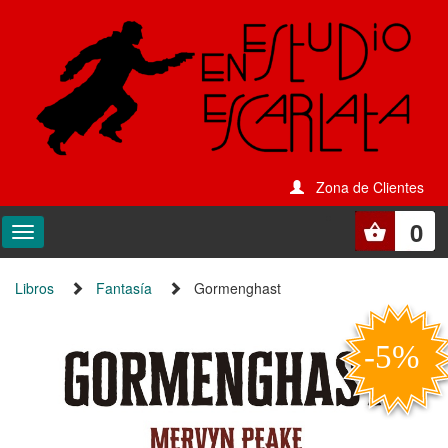
Zona de Clientes
0
Libros
Fantasía
Gormenghast