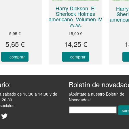
Harry Dickson. El
Harry
Sherlock Holmes
Sher
americano. Volumen IV
american
VV.AA.
5,95 €
15,00 €
5,65 €
14,25 €
1
comprar
comprar
rio:
Boletín de novedad
a sábado de 10:30 a 14:30 y de
¡Apúntate a nuestro Boletín de
a 20:30
Novedades!
sociales:
sen