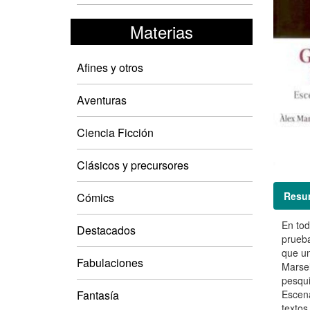
Materias
Afines y otros
Aventuras
Ciencia Ficción
Clásicos y precursores
Resu
Cómics
En tod
Destacados
prueba
que un
Fabulaciones
Marsel
pesqui
Fantasía
Escena
textos