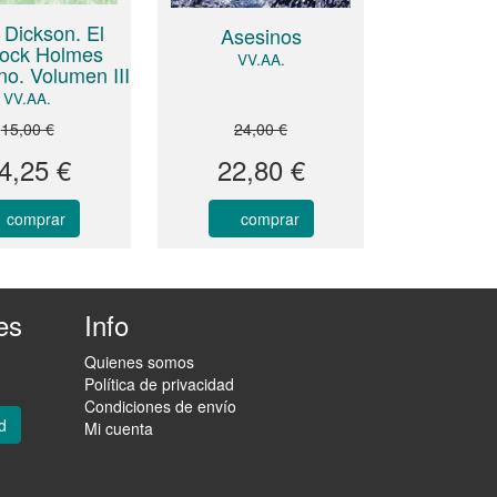
 Dickson. El
Asesinos
lock Holmes
VV.AA.
o. Volumen III
VV.AA.
15,00 €
24,00 €
4,25 €
22,80 €
comprar
comprar
es
Info
Quienes somos
Política de privacidad
Condiciones de envío
d
Mi cuenta