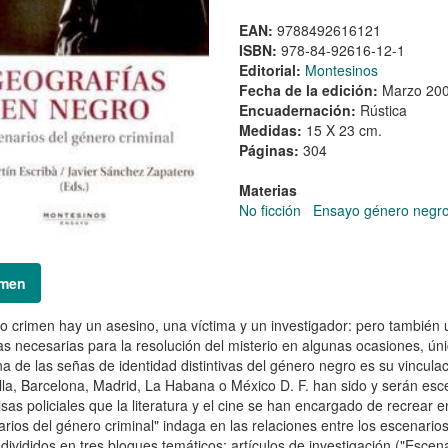
EAN:
9788492616121
ISBN:
978-84-92616-12-1
Editorial:
Montesinos
Fecha de la edición:
Marzo 20
Encuadernación:
Rústica
Medidas:
15 X 23 cm.
Páginas:
304
Materias
No ficción
Ensayo género negr
men
o crimen hay un asesino, una víctima y un investigador: pero también u
s necesarias para la resolución del misterio en algunas ocasiones, único
a de las señas de identidad distintivas del género negro es su vincula
la, Barcelona, Madrid, La Habana o México D. F. han sido y serán esce
sas policiales que la literatura y el cine se han encargado de recrea
rios del género criminal" indaga en las relaciones entre los escenarios 
 divididos en tres bloques temáticos: artículos de investigación ("Escena