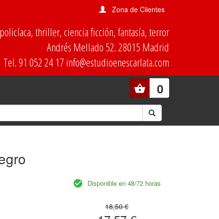
Zona de Clientes
olicíaca, thriller, ciencia ficción, fantasía, terror
Andrés Mellado 52. 28015 Madrid
Tel. 91 052 24 17 info@estudioenescarlata.com
0
egro
Disponible en 48/72 horas
18,50 €