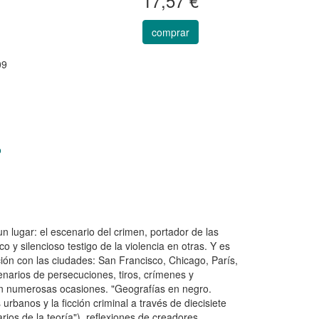
17,57 €
comprar
09
o
n lugar: el escenario del crimen, portador de las
 y silencioso testigo de la violencia en otras. Y es
ción con las ciudades: San Francisco, Chicago, París,
narios de persecuciones, tiros, crímenes y
r en numerosas ocasiones. "Geografías en negro.
urbanos y la ficción criminal a través de diecisiete
rios de la teoría"), reflexiones de creadores