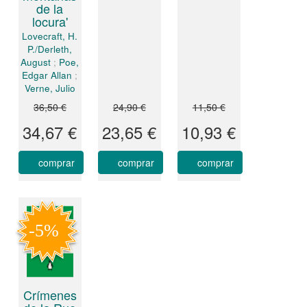
de la
locura'
Lovecraft, H.
P./Derleth,
August
;
Poe,
Edgar Allan
;
Verne, Julio
36,50 €
24,90 €
11,50 €
34,67 €
23,65 €
10,93 €
comprar
comprar
comprar
Crímenes