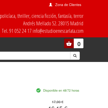
Zona de Clientes
olicíaca, thriller, ciencia ficción, fantasía, terror
Andrés Mellado 52. 28015 Madrid
Tel. 91 052 24 17 info@estudioenescarlata.com
0
Disponible en 48/72 horas
17,00 €