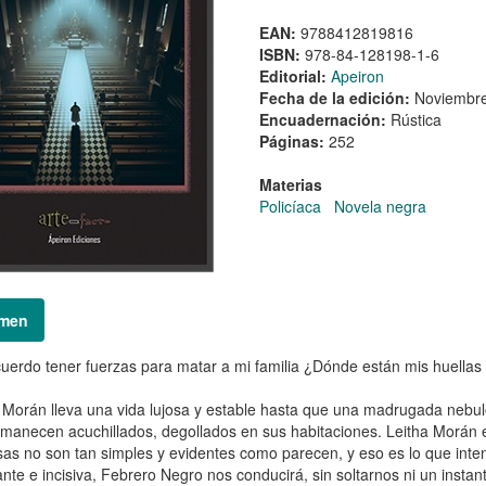
EAN:
9788412819816
ISBN:
978-84-128198-1-6
Editorial:
Apeiron
Fecha de la edición:
Noviembr
Encuadernación:
Rústica
Páginas:
252
Materias
Policíaca
Novela negra
men
uerdo tener fuerzas para matar a mi familia ¿Dónde están mis huellas 
 Morán lleva una vida lujosa y estable hasta que una madrugada neb
amanecen acuchillados, degollados en sus habitaciones. Leitha Morán e
sas no son tan simples y evidentes como parecen, y eso es lo que inte
ante e incisiva, Febrero Negro nos conducirá, sin soltarnos ni un instan