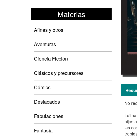
Materias
Afines y otros
Aventuras
Ciencia Ficción
Clásicos y precursores
Cómics
Resu
Destacados
No rec
Leitha
Fabulaciones
hijos 
las co
Fantasía
trepid