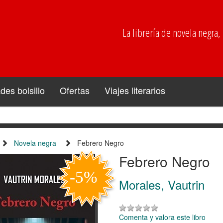
La librería de novela negra, p
es bolsillo
Ofertas
Viajes literarios
Novela negra
Febrero Negro
Febrero Negro
Morales, Vautrin
Comenta y valora este libro