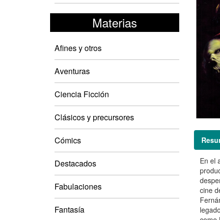
Materias
Afines y otros
Aventuras
Ciencia Ficción
Clásicos y precursores
Cómics
Resu
En el 
Destacados
produc
desper
Fabulaciones
cine d
Fernán
Fantasía
legado
como N