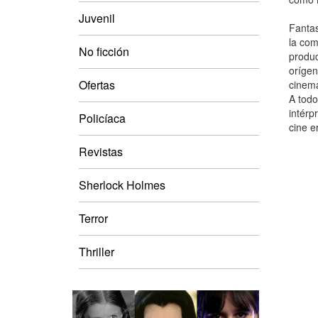
Juvenil
Fantas
la com
No ficción
produc
orígen
Ofertas
cinema
A todo
intérp
Policíaca
cine e
Revistas
Sherlock Holmes
Terror
Thriller