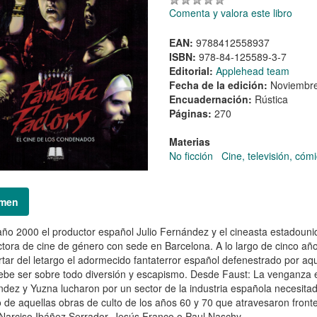
Comenta y valora este libro
EAN:
9788412558937
ISBN:
978-84-125589-3-7
Editorial:
Applehead team
Fecha de la edición:
Noviembr
Encuadernación:
Rústica
Páginas:
270
Materias
No ficción
Cine, televisión, cóm
men
año 2000 el productor español Julio Fernández y el cineasta estadoun
tora de cine de género con sede en Barcelona. A lo largo de cinco años
tar del letargo el adormecido fantaterror español defenestrado por aq
ebe ser sobre todo diversión y escapismo. Desde Faust: La venganza es
dez y Yuzna lucharon por un sector de la industria española necesit
 de aquellas obras de culto de los años 60 y 70 que atravesaron front
arciso Ibáñez Serrador, Jesús Franco o Paul Naschy.