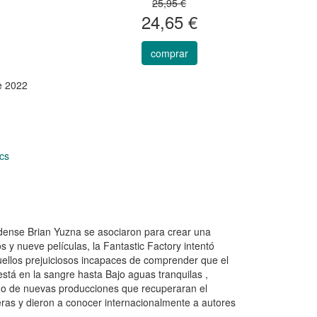
25,95 €
24,65 €
comprar
e 2022
ics
idense Brian Yuzna se asociaron para crear una
 y nueve películas, la Fantastic Factory intentó
uellos prejuiciosos incapaces de comprender que el
tá en la sangre hasta Bajo aguas tranquilas ,
ado de nuevas producciones que recuperaran el
eras y dieron a conocer internacionalmente a autores