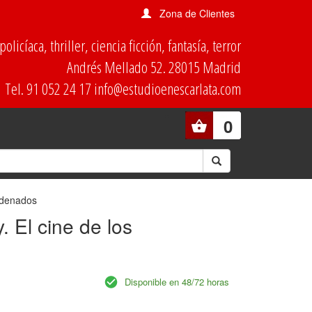
Zona de Clientes
olicíaca, thriller, ciencia ficción, fantasía, terror
Andrés Mellado 52. 28015 Madrid
Tel. 91 052 24 17 info@estudioenescarlata.com
0
ondenados
. El cine de los
Disponible en 48/72 horas