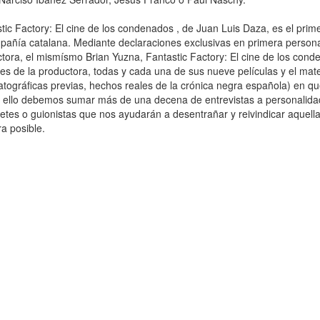
tic Factory: El cine de los condenados , de Juan Luis Daza, es el pri
pañía catalana. Mediante declaraciones exclusivas en primera persona
tora, el mismísmo Brian Yuzna, Fantastic Factory: El cine de los con
es de la productora, todas y cada una de sus nueve películas y el materi
tográficas previas, hechos reales de la crónica negra española) en que 
 ello debemos sumar más de una decena de entrevistas a personalidade
retes o guionistas que nos ayudarán a desentrañar y reivindicar aquell
ra posible.