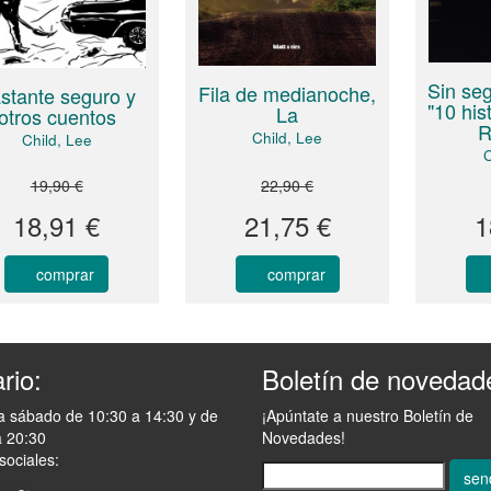
Sin se
Fila de medianoche,
stante seguro y
"10 his
La
otros cuentos
R
Child, Lee
Child, Lee
C
19,90 €
22,90 €
18,91 €
21,75 €
1
comprar
comprar
rio:
Boletín de novedad
a sábado de 10:30 a 14:30 y de
¡Apúntate a nuestro Boletín de
a 20:30
Novedades!
sociales:
sen