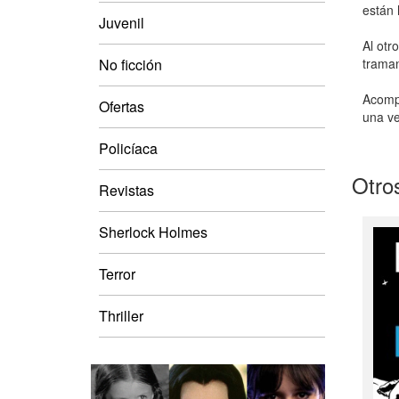
están 
Juvenil
Al otr
No ficción
traman
Acompa
Ofertas
una ve
Policíaca
Otros
Revistas
Sherlock Holmes
Terror
Thriller