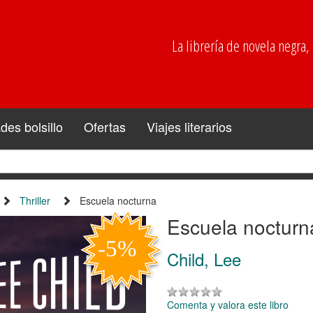
La librería de novela negra, p
es bolsillo
Ofertas
Viajes literarios
Thriller
Escuela nocturna
Escuela nocturn
Child, Lee
Comenta y valora este libro