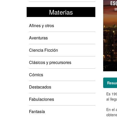
Materias
Afines y otros
Aventuras
Ciencia Ficción
Clásicos y precursores
Cómics
Resu
Destacados
Es 199
Fabulaciones
al lle
En el 
Fantasía
obtene