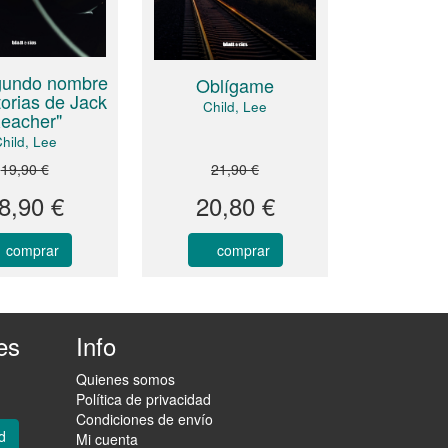
gundo nombre
Oblígame
torias de Jack
Child, Lee
eacher"
hild, Lee
19,90 €
21,90 €
8,90 €
20,80 €
comprar
comprar
es
Info
Quienes somos
Política de privacidad
Condiciones de envío
d
Mi cuenta