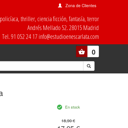
Zona de Clientes
olicíaca, thriller, ciencia ficción, fantasía, terror
Andrés Mellado 52. 28015 Madrid
Tel. 91 052 24 17 info@estudioenescarlata.com
0
a
En stock
18,90 €