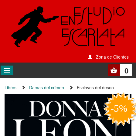
Zona de Clientes
0
Libros
Damas del crimen
Esclavos del deseo