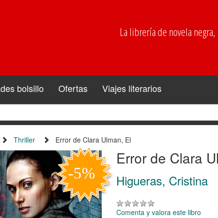
La librería de novela negra, p
es bolsillo
Ofertas
Viajes literarios
Thriller
Error de Clara Ulman, El
Error de Clara U
Higueras, Cristina
Comenta y valora este libro