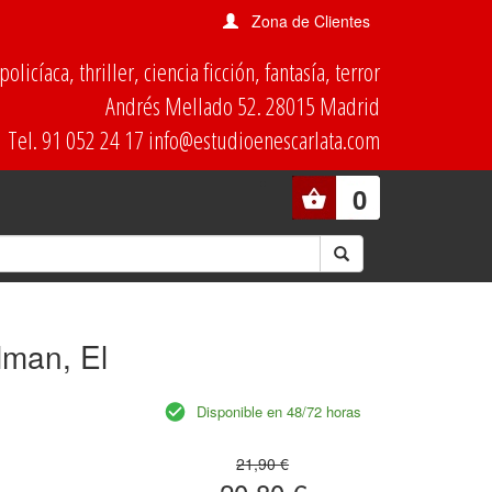
Zona de Clientes
olicíaca, thriller, ciencia ficción, fantasía, terror
Andrés Mellado 52. 28015 Madrid
Tel. 91 052 24 17 info@estudioenescarlata.com
0
lman, El
Disponible en 48/72 horas
21,90 €