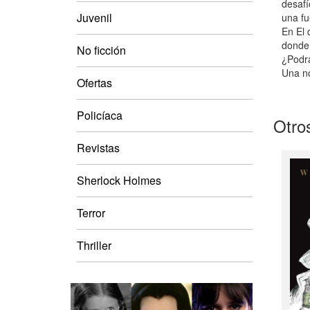
desafí
Juvenil
una fu
En El 
donde 
No ficción
¿Podrá
Una no
Ofertas
Policíaca
Otros
Revistas
Sherlock Holmes
Terror
Thriller