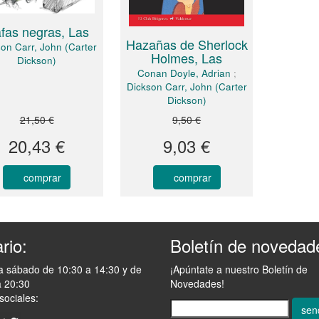
fas negras, Las
Hazañas de Sherlock
on Carr, John (Carter
Holmes, Las
Dickson)
Conan Doyle, Adrian
;
Dickson Carr, John (Carter
Dickson)
21,50 €
9,50 €
20,43 €
9,03 €
comprar
comprar
rio:
Boletín de novedad
a sábado de 10:30 a 14:30 y de
¡Apúntate a nuestro Boletín de
a 20:30
Novedades!
sociales:
sen