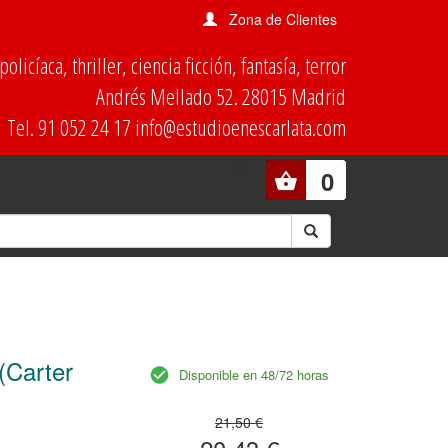
Zona de Clientes
olicíaca, thriller, ciencia ficción, fantasía, terror
Andrés Mellado 52. 28015 Madrid
Tel. 91 052 24 17 info@estudioenescarlata.com
0
(Carter
Disponible en 48/72 horas
21,50 €