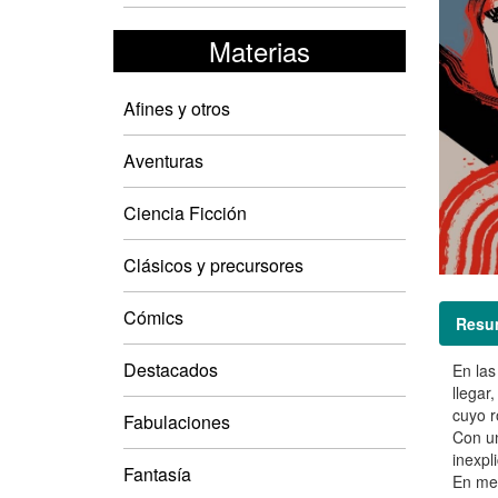
Materias
Afines y otros
Aventuras
Ciencia Ficción
Clásicos y precursores
Cómics
Resu
Destacados
En las
llegar
cuyo r
Fabulaciones
Con un
inexpl
Fantasía
En med