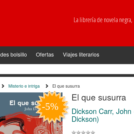
La librería de novela negra, p
es bolsillo
Ofertas
Viajes literarios
Misterio e intriga
El que susurra
El que susurra
Dickson Carr, John 
Dickson)