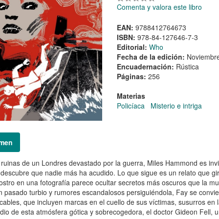
Comenta y valora este libro
EAN:
9788412764673
ISBN:
978-84-127646-7-3
Editorial:
Who
Fecha de la edición:
Noviembr
Encuadernación:
Rústica
Páginas:
256
Materias
Policíaca
Misterio e intriga
men
 ruinas de un Londres devastado por la guerra, Miles Hammond es invit
, descubre que nadie más ha acudido. Lo que sigue es un relato que gi
ostro en una fotografía parece ocultar secretos más oscuros que la m
 pasado turbio y rumores escandalosos persiguiéndola, Fay se convier
icables, que incluyen marcas en el cuello de sus víctimas, susurros en 
io de esta atmósfera gótica y sobrecogedora, el doctor Gideon Fell, un 