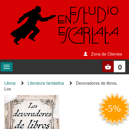
Zona de Clientes
0
Libros
Literatura fantástica
Devoradores de libros,
Los