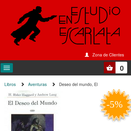
Zona de Clientes
0
Libros
Aventuras
Deseo del mundo, El