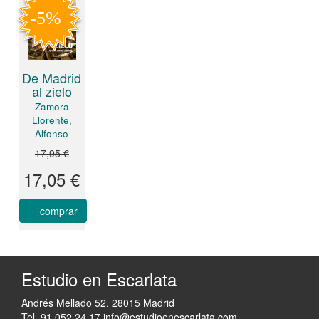
De Madrid
al zielo
Zamora
Llorente,
Alfonso
17,95 €
17,05 €
comprar
Estudio en Escarlata
Andrés Mellado 52. 28015 Madrid
Tel. 91 052 24 17
info@estudioenescarlata.com