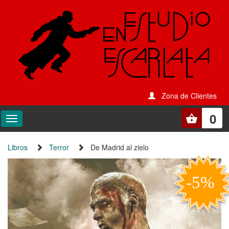
Zona de Clientes
0
Libros
Terror
De Madrid al zielo