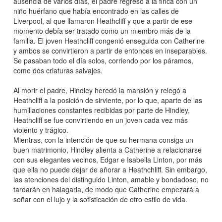
ausencia de varios días, el padre regresó a la finca con un
niño huérfano que había encontrado en las calles de
Liverpool, al que llamaron Heathcliff y que a partir de ese
momento debía ser tratado como un miembro más de la
familia. El joven Heathcliff congenió enseguida con Catherine
y ambos se convirtieron a partir de entonces en inseparables.
Se pasaban todo el día solos, corriendo por los páramos,
como dos criaturas salvajes.
Al morir el padre, Hindley heredó la mansión y relegó a
Heathcliff a la posición de sirviente, por lo que, aparte de las
humillaciones constantes recibidas por parte de Hindley,
Heathcliff se fue convirtiendo en un joven cada vez más
violento y trágico.
Mientras, con la intención de que su hermana consiga un
buen matrimonio, Hindley alienta a Catherine a relacionarse
con sus elegantes vecinos, Edgar e Isabella Linton, por más
que ella no puede dejar de añorar a Heathchliff. Sin embargo,
las atenciones del distinguido Linton, amable y bondadoso, no
tardarán en halagarla, de modo que Catherine empezará a
soñar con el lujo y la sofisticación de otro estilo de vida.