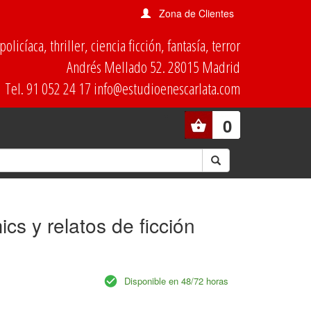
Zona de Clientes
olicíaca, thriller, ciencia ficción, fantasía, terror
Andrés Mellado 52. 28015 Madrid
Tel. 91 052 24 17 info@estudioenescarlata.com
0
cs y relatos de ficción
Disponible en 48/72 horas