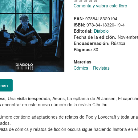
Comenta y valora este libro
EAN:
9788418320194
ISBN:
978-84-18320-19-4
Editorial:
Diabolo
Fecha de la edición:
Noviembr
Encuadernación:
Rústica
Páginas:
80
Materias
Cómics
Revistas
men
s, Una visita inesperada, Aeons, La epifanía de Al Jansen, El caprich
 encontrar en este nuevo número de la revista Cthulhu.
úmero contiene adaptaciones de relatos de Poe y Lovecraft y toda un
ados.
vista de cómics y relatos de ficción oscura sigue haciendo historia en el