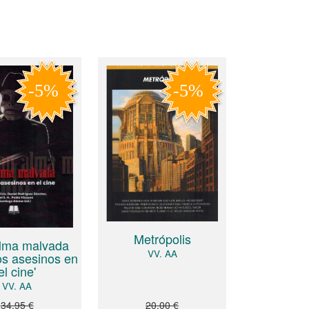
Metrópolis
lma malvada
VV. AA
s asesinos en
el cine'
VV. AA
34,95 €
20,00 €