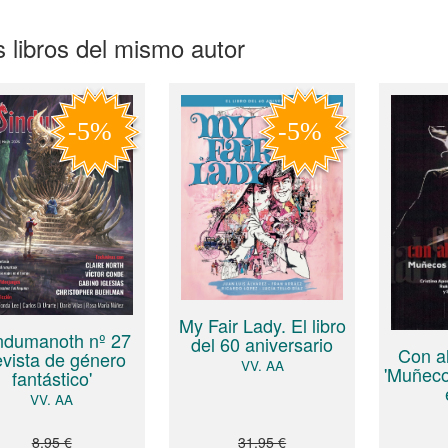
 libros del mismo autor
My Fair Lady. El libro
ndumanoth nº 27
del 60 aniversario
Con a
evista de género
VV. AA
'Muñeco
fantástico'
VV. AA
8,95 €
31,95 €