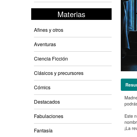
Materias
Afines y otros
Aventuras
Ciencia Ficción
Clásicos y precursores
Resu
Cómics
Madnes
Destacados
podrás
Fabulaciones
Este n
nombr
¡La re
Fantasía