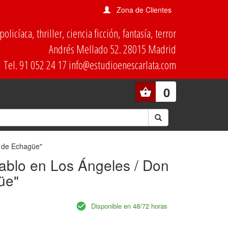
Zona de Clientes
olicíaca, thriller, ciencia ficción, fantasía, terror
Andrés Mellado 52. 28015 Madrid
Tel. 91 052 24 17 info@estudioenescarlata.com
0
r de Echagüe"
iablo en Los Ángeles / Don
üe"
Disponible en 48/72 horas