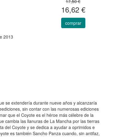
17,50 €
16,62 €
comprar
e 2013
 que se extendería durante nueve años y alcanzaría
reediciones, sin contar con las numerosas ediciones
mar que el Coyote es el héroe más célebre de la
ue cambia las llanuras de La Mancha por las tierras
eta del Coyote y se dedica a ayudar a oprimidos e
 Coyote es también Sancho Panza cuando, sin antifaz,