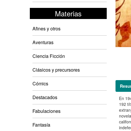
Materias
Afines y otros
Aventuras
Ciencia Ficción
Clásicos y precursores
Cómics
Resu
Destacados
En 194
192 tí
extran
Fabulaciones
novela
califo
Fantasía
indefe