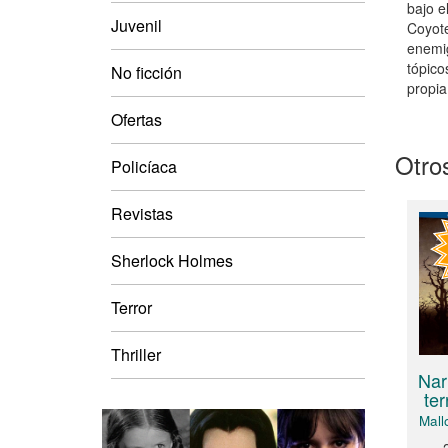
bajo e
Juvenil
Coyote
enemig
tópico
No ficción
propia
Ofertas
Otros
Policíaca
Revistas
Sherlock Holmes
Terror
Thriller
Nar
ter
Mall