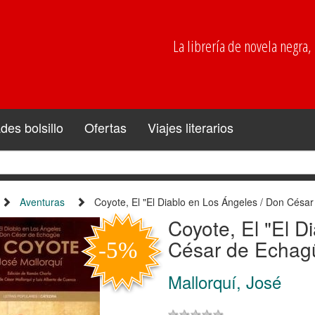
La librería de novela negra, p
es bolsillo
Ofertas
Viajes literarios
Aventuras
Coyote, El "El Diablo en Los Ángeles / Don Césa
Coyote, El "El D
César de Echag
Mallorquí, José