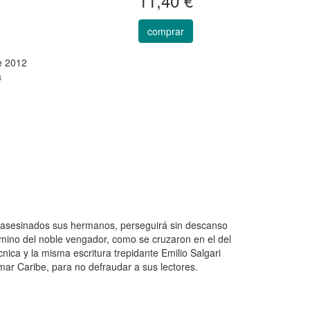
11,40 €
comprar
e 2012
a
, asesinados sus hermanos, perseguirá sin descanso
amino del noble vengador, como se cruzaron en el del
nica y la misma escritura trepidante Emilio Salgari
l mar Caribe, para no defraudar a sus lectores.