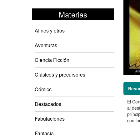
Materias
Afines y otros
Aventuras
Ciencia Ficción
Clásicos y precursores
Resu
Cómics
El Cor
Destacados
al des
prínci
Fabulaciones
contin
Fantasía