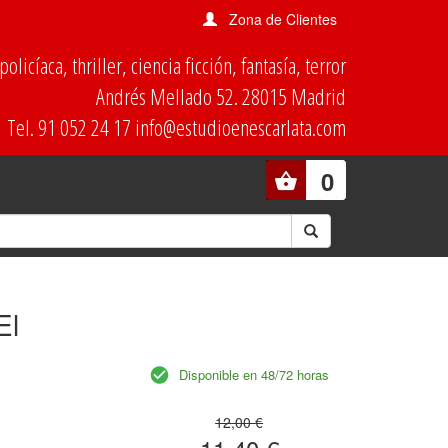
Zona de Clientes
olicíaca, thriller, ciencia ficción, fantasía, terror
Andrés Mellado 52. 28015 Madrid
Tel. 91 052 24 17 info@estudioenescarlata.com
0
El
Disponible en 48/72 horas
12,00 €