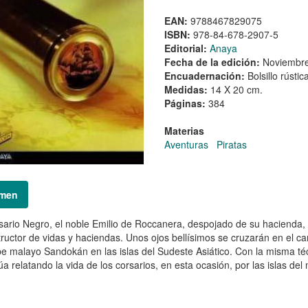
EAN:
9788467829075
ISBN:
978-84-678-2907-5
Editorial:
Anaya
Fecha de la edición:
Noviembr
Encuadernación:
Bolsillo rústic
Medidas:
14 X 20 cm.
Páginas:
384
Materias
Aventuras
Piratas
men
sario Negro, el noble Emilio de Roccanera, despojado de su hacienda
tructor de vidas y haciendas. Unos ojos bellísimos se cruzarán en el c
pe malayo Sandokán en las islas del Sudeste Asiático. Con la misma téc
úa relatando la vida de los corsarios, en esta ocasión, por las islas de