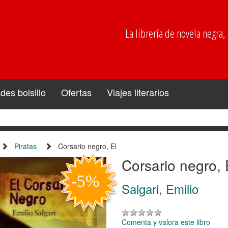
La librería de novela negra, p
es bolsillo
Ofertas
Viajes literarios
Piratas
Corsario negro, El
Corsario negro, 
Salgari, Emilio
Comenta y valora este libro