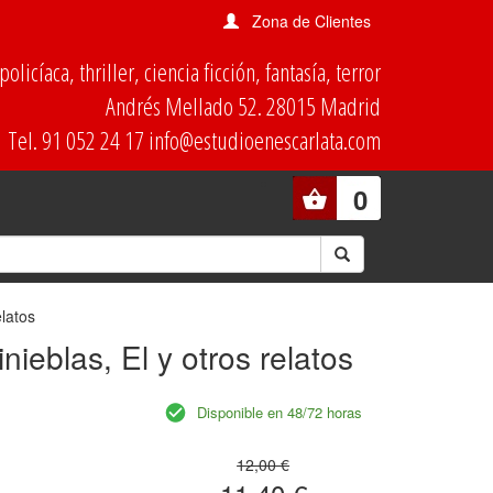
Zona de Clientes
olicíaca, thriller, ciencia ficción, fantasía, terror
Andrés Mellado 52. 28015 Madrid
Tel. 91 052 24 17 info@estudioenescarlata.com
0
elatos
nieblas, El y otros relatos
Disponible en 48/72 horas
12,00 €