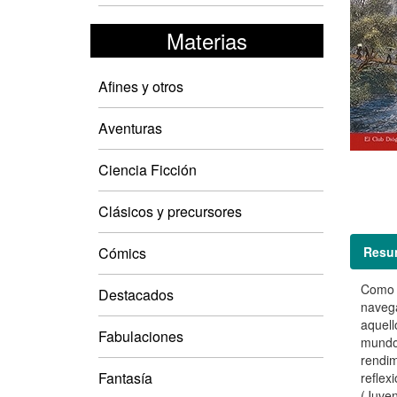
Materias
Afines y otros
Aventuras
Ciencia Ficción
Clásicos y precursores
Resu
Cómics
Como n
Destacados
navega
aquell
Fabulaciones
mundo,
rendim
Fantasía
reflex
(Juven