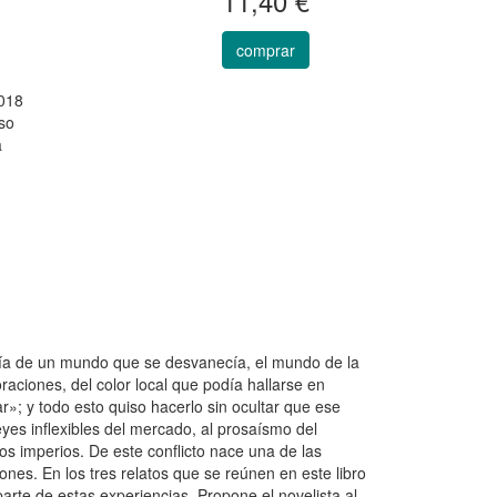
11,40 €
comprar
018
so
a
sía de un mundo que se desvanecía, el mundo de la
raciones, del color local que podía hallarse en
»; y todo esto quiso hacerlo sin ocultar que ese
yes inflexibles del mercado, al prosaísmo del
los imperios. De este conflicto nace una de las
ones. En los tres relatos que se reúnen en este libro
parte de estas experiencias. Propone el novelista al