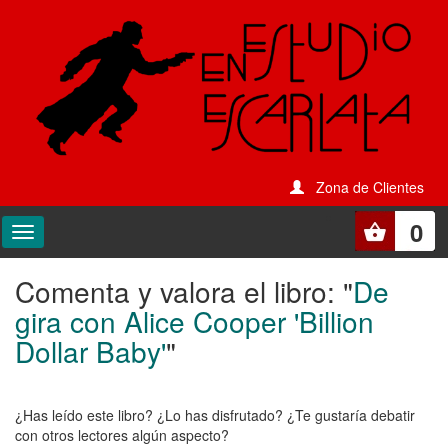
Zona de Clientes
0
Comenta y valora el libro: "
De
Comenta
gira con Alice Cooper 'Billion
y
Dollar Baby'
"
valora
el
¿Has leído este libro? ¿Lo has disfrutado? ¿Te gustaría debatir
libro:
con otros lectores algún aspecto?