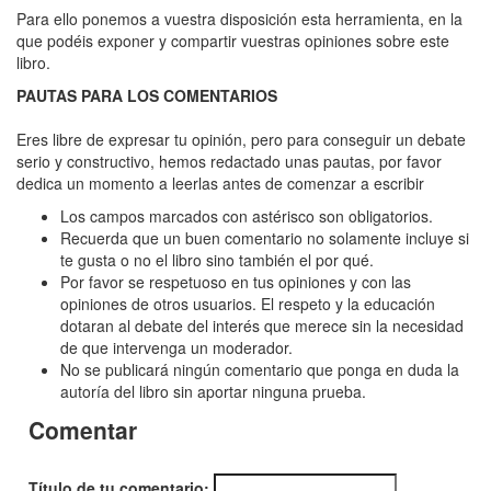
De
Para ello ponemos a vuestra disposición esta herramienta, en la
gira
que podéis exponer y compartir vuestras opiniones sobre este
libro.
con
PAUTAS PARA LOS COMENTARIOS
Alice
Cooper
Eres libre de expresar tu opinión, pero para conseguir un debate
serio y constructivo, hemos redactado unas pautas, por favor
'Billion
dedica un momento a leerlas antes de comenzar a escribir
Dollar
Los campos marcados con astérisco son obligatorios.
Baby'
Recuerda que un buen comentario no solamente incluye si
te gusta o no el libro sino también el por qué.
Por favor se respetuoso en tus opiniones y con las
opiniones de otros usuarios. El respeto y la educación
dotaran al debate del interés que merece sin la necesidad
de que intervenga un moderador.
No se publicará ningún comentario que ponga en duda la
autoría del libro sin aportar ninguna prueba.
Comentar
Título de tu comentario: