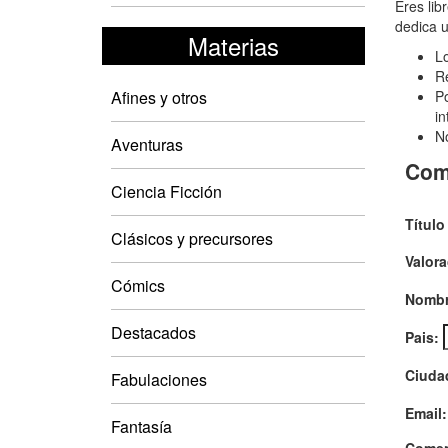
Noc
Eres lib
dedica u
par
Materias
Lo
las
Re
de
Afines y otros
Po
in
la
No
Aventuras
noc
Com
La
Ciencia Ficción
Título
Clásicos y precursores
Valora
Cómics
Nombr
Destacados
Pais:
Ciuda
Fabulaciones
Email:
Fantasía