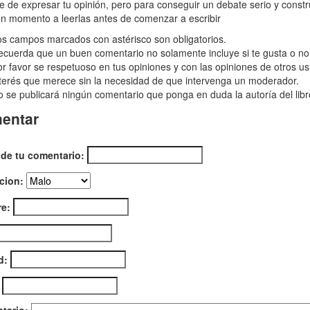
he
re de expresar tu opinión, pero para conseguir un debate serio y const
n momento a leerlas antes de comenzar a escribir
a
s campos marcados con astérisco son obligatorios.
cuerda que un buen comentario no solamente incluye si te gusta o no e
r favor se respetuoso en tus opiniones y con las opiniones de otros us
terés que merece sin la necesidad de que intervenga un moderador.
 se publicará ningún comentario que ponga en duda la autoría del libr
he,
entar
 de tu comentario:
cion:
e:
d: