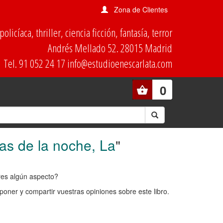
Zona de Clientes
olicíaca, thriller, ciencia ficción, fantasía, terror
Andrés Mellado 52. 28015 Madrid
Tel. 91 052 24 17 info@estudioenescarlata.com
0
as de la noche, La
"
ores algún aspecto?
oner y compartir vuestras opiniones sobre este libro.