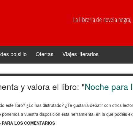
La librería de novela negra, p
es bolsillo
Ofertas
Viajes literarios
nta y valora el libro: "
Noche para l
enta
do este libro? ¿Lo has disfrutado? ¿Te gustaría debatir con otros lect
ra
o ponemos a vuestra disposición esta herramienta, en la que podéis exp
 PARA LOS COMENTARIOS
: