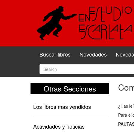
Buscar libros
Novedades
Novedad
Come
Otras Secciones
Com
y
Los libros más vendidos
¿Has leí
valo
Para ell
el
PAUTAS
libro
Actividades y noticias