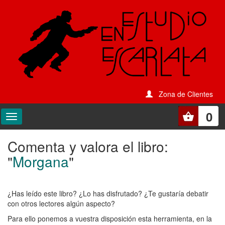
Zona de Clientes
0
Comenta y valora el libro:
Comenta
"
Morgana
"
y
valora
¿Has leído este libro? ¿Lo has disfrutado? ¿Te gustaría debatir
el
con otros lectores algún aspecto?
libro:
Para ello ponemos a vuestra disposición esta herramienta, en la