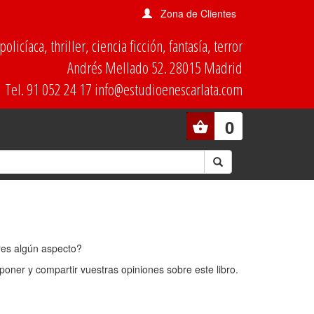
Zona de Clientes
olicíaca, thriller, ciencia ficción, fantasía, terror
Andrés Mellado 52. 28015 Madrid
Tel. 91 052 24 17 info@estudioenescarlata.com
0
ores algún aspecto?
oner y compartir vuestras opiniones sobre este libro.