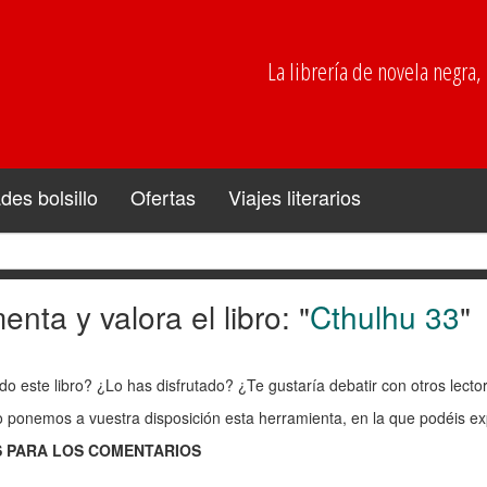
La librería de novela negra, p
es bolsillo
Ofertas
Viajes literarios
nta y valora el libro: "
Cthulhu 33
"
enta
do este libro? ¿Lo has disfrutado? ¿Te gustaría debatir con otros lect
ra
o ponemos a vuestra disposición esta herramienta, en la que podéis exp
 PARA LOS COMENTARIOS
: