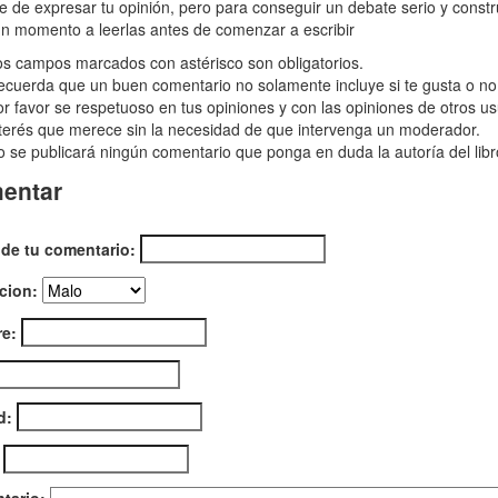
ulhu
re de expresar tu opinión, pero para conseguir un debate serio y const
n momento a leerlas antes de comenzar a escribir
s campos marcados con astérisco son obligatorios.
cuerda que un buen comentario no solamente incluye si te gusta o no e
r favor se respetuoso en tus opiniones y con las opiniones de otros us
terés que merece sin la necesidad de que intervenga un moderador.
 se publicará ningún comentario que ponga en duda la autoría del libr
entar
 de tu comentario:
cion:
e:
d: