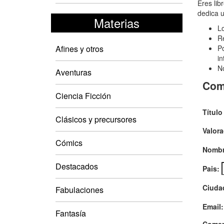
Cth
Eres lib
dedica u
33
Materias
Lo
Re
Afines y otros
Po
in
No
Aventuras
Com
Ciencia Ficción
Título
Clásicos y precursores
Valora
Cómics
Nombr
Destacados
Pais:
Ciuda
Fabulaciones
Email:
Fantasía