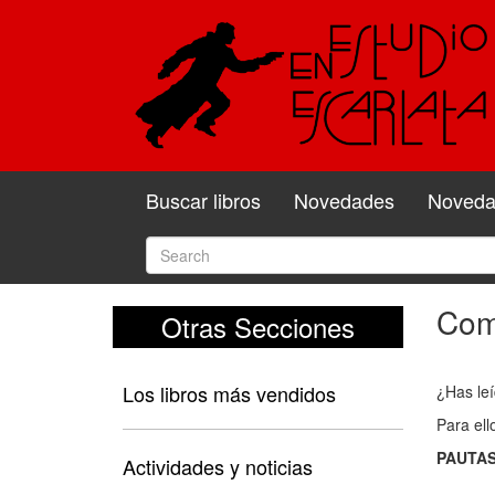
Buscar libros
Novedades
Novedad
Come
Otras Secciones
Com
y
Los libros más vendidos
¿Has leí
valo
Para ell
el
PAUTAS
libro
Actividades y noticias