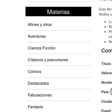
Som
de
Eres lib
Materias
dedica u
los
Lo
dios
Afines y otros
Re
La
Po
Aventuras
in
(edi
No
espe
Ciencia Ficción
Com
can
Clásicos y precursores
tint
Título
Cómics
Valora
Nombr
Destacados
Pais:
Fabulaciones
Ciuda
Fantasía
Email: