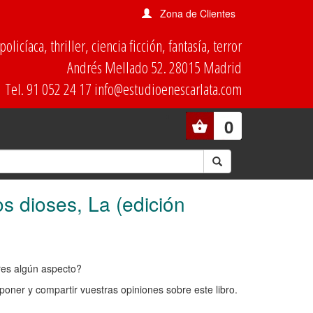
Zona de Clientes
olicíaca, thriller, ciencia ficción, fantasía, terror
Andrés Mellado 52. 28015 Madrid
Tel. 91 052 24 17 info@estudioenescarlata.com
0
s dioses, La (edición
ores algún aspecto?
oner y compartir vuestras opiniones sobre este libro.