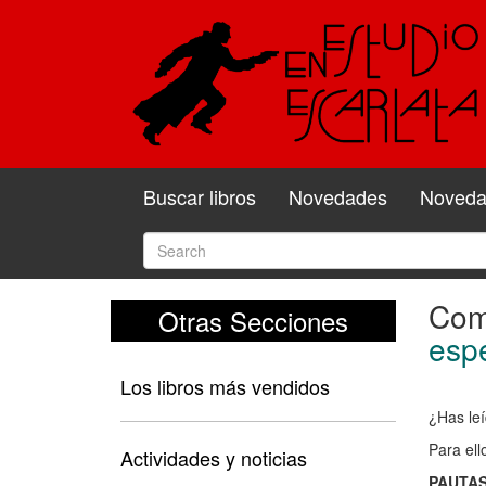
Buscar libros
Novedades
Novedad
Come
Otras Secciones
Com
espe
y
Los libros más vendidos
valo
¿Has leí
el
Para ell
libro
Actividades y noticias
PAUTAS