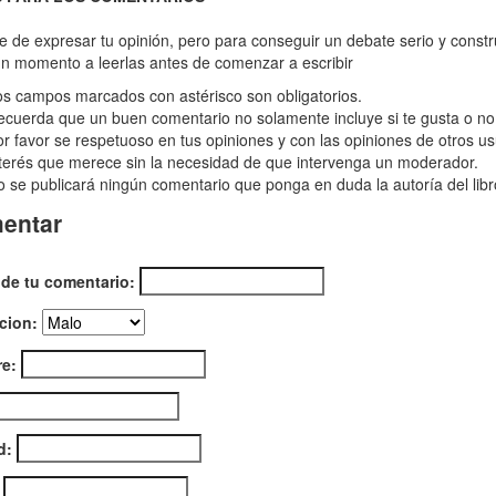
bra
re de expresar tu opinión, pero para conseguir un debate serio y const
n momento a leerlas antes de comenzar a escribir
s campos marcados con astérisco son obligatorios.
es,
cuerda que un buen comentario no solamente incluye si te gusta o no e
r favor se respetuoso en tus opiniones y con las opiniones de otros us
terés que merece sin la necesidad de que intervenga un moderador.
ción
 se publicará ningún comentario que ponga en duda la autoría del libr
cial
entar
tos
ados)
 de tu comentario:
cion:
e:
d: