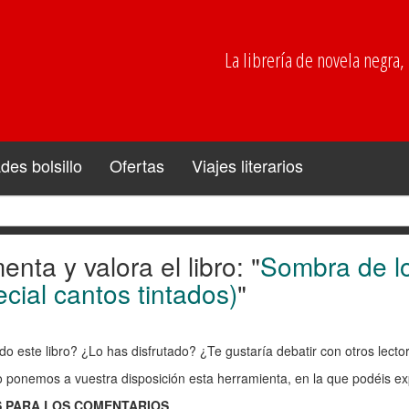
La librería de novela negra, p
es bolsillo
Ofertas
Viajes literarios
nta y valora el libro: "
Sombra de lo
enta
cial cantos tintados)
"
ra
do este libro? ¿Lo has disfrutado? ¿Te gustaría debatir con otros lect
o ponemos a vuestra disposición esta herramienta, en la que podéis exp
:
 PARA LOS COMENTARIOS