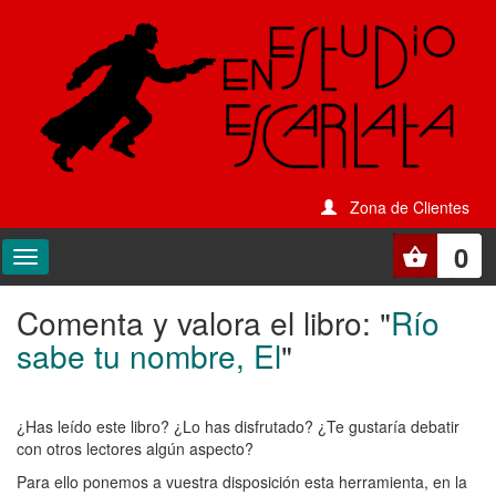
Zona de Clientes
0
Comenta y valora el libro: "
Río
Comenta
sabe tu nombre, El
"
y
valora
¿Has leído este libro? ¿Lo has disfrutado? ¿Te gustaría debatir
el
con otros lectores algún aspecto?
libro:
Para ello ponemos a vuestra disposición esta herramienta, en la