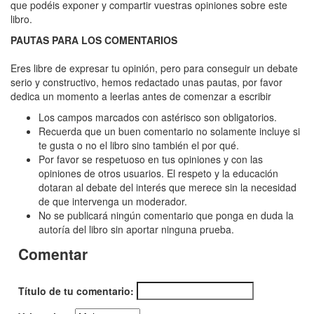
Río
que podéis exponer y compartir vuestras opiniones sobre este
libro.
sabe
PAUTAS PARA LOS COMENTARIOS
tu
nombre,
Eres libre de expresar tu opinión, pero para conseguir un debate
serio y constructivo, hemos redactado unas pautas, por favor
El
dedica un momento a leerlas antes de comenzar a escribir
Los campos marcados con astérisco son obligatorios.
Recuerda que un buen comentario no solamente incluye si
te gusta o no el libro sino también el por qué.
Por favor se respetuoso en tus opiniones y con las
opiniones de otros usuarios. El respeto y la educación
dotaran al debate del interés que merece sin la necesidad
de que intervenga un moderador.
No se publicará ningún comentario que ponga en duda la
autoría del libro sin aportar ninguna prueba.
Comentar
Título de tu comentario: