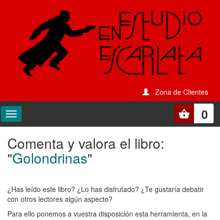
Zona de Clientes
0
Comenta y valora el libro:
Comenta
"
Golondrinas
"
y
valora
¿Has leído este libro? ¿Lo has disfrutado? ¿Te gustaría debatir
el
con otros lectores algún aspecto?
libro:
Para ello ponemos a vuestra disposición esta herramienta, en la