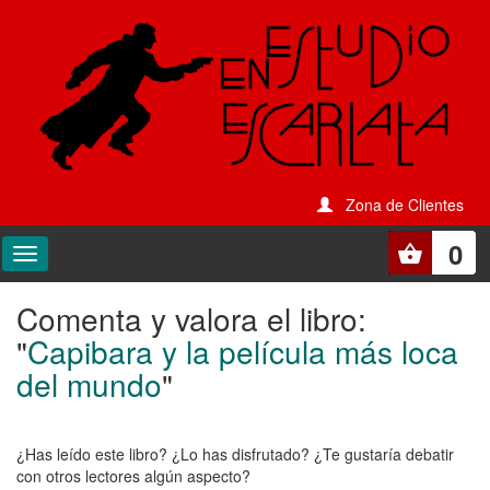
Zona de Clientes
0
Comenta y valora el libro:
Comenta
"
Capibara y la película más loca
y
del mundo
"
valora
el
¿Has leído este libro? ¿Lo has disfrutado? ¿Te gustaría debatir
libro:
con otros lectores algún aspecto?