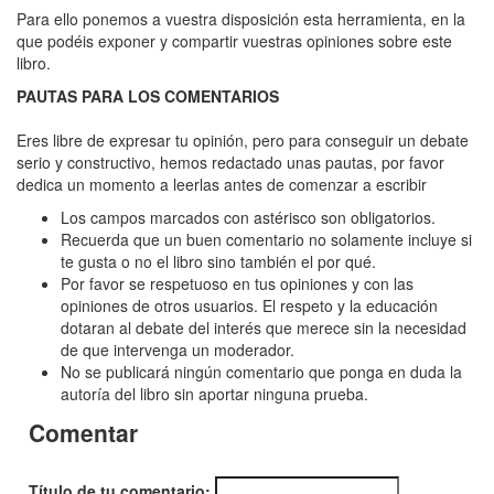
Capibara
Para ello ponemos a vuestra disposición esta herramienta, en la
y
que podéis exponer y compartir vuestras opiniones sobre este
libro.
la
PAUTAS PARA LOS COMENTARIOS
película
más
Eres libre de expresar tu opinión, pero para conseguir un debate
serio y constructivo, hemos redactado unas pautas, por favor
loca
dedica un momento a leerlas antes de comenzar a escribir
del
Los campos marcados con astérisco son obligatorios.
mundo
Recuerda que un buen comentario no solamente incluye si
te gusta o no el libro sino también el por qué.
Por favor se respetuoso en tus opiniones y con las
opiniones de otros usuarios. El respeto y la educación
dotaran al debate del interés que merece sin la necesidad
de que intervenga un moderador.
No se publicará ningún comentario que ponga en duda la
autoría del libro sin aportar ninguna prueba.
Comentar
Título de tu comentario: