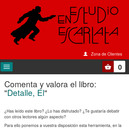
Zona de Clientes
0
Comenta y valora el libro:
Comenta
"
Detalle, El
"
y
valora
¿Has leído este libro? ¿Lo has disfrutado? ¿Te gustaría debatir
el
con otros lectores algún aspecto?
libro:
Para ello ponemos a vuestra disposición esta herramienta, en la