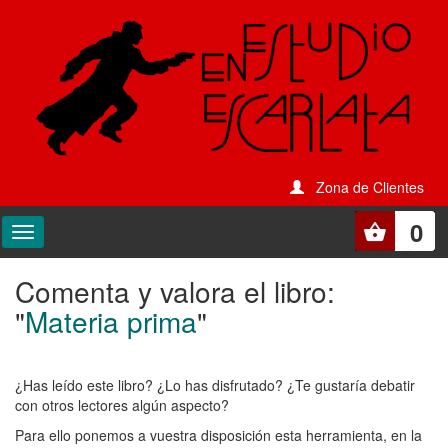
Zona de Clientes
0
Comenta y valora el libro:
Comenta
"
Materia prima
"
y
valora
¿Has leído este libro? ¿Lo has disfrutado? ¿Te gustaría debatir
el
con otros lectores algún aspecto?
libro:
Para ello ponemos a vuestra disposición esta herramienta, en la