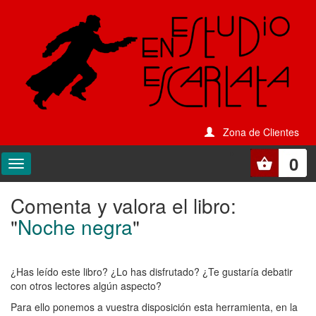
Zona de Clientes
0
Comenta y valora el libro:
Comenta
"
Noche negra
"
y
valora
¿Has leído este libro? ¿Lo has disfrutado? ¿Te gustaría debatir
el
con otros lectores algún aspecto?
libro:
Para ello ponemos a vuestra disposición esta herramienta, en la