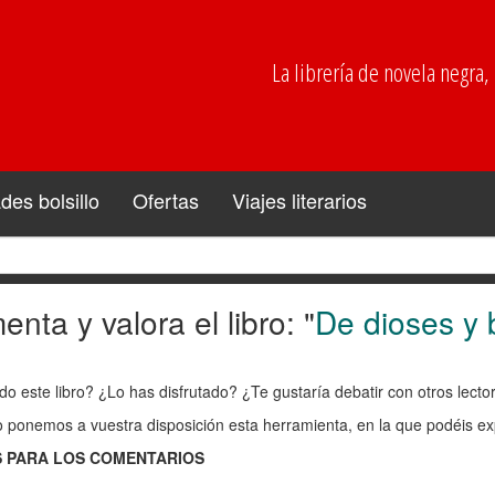
La librería de novela negra, p
es bolsillo
Ofertas
Viajes literarios
nta y valora el libro: "
De dioses y 
enta
do este libro? ¿Lo has disfrutado? ¿Te gustaría debatir con otros lect
ra
o ponemos a vuestra disposición esta herramienta, en la que podéis exp
 PARA LOS COMENTARIOS
: