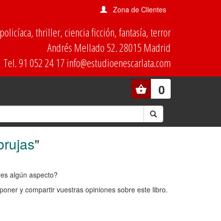
Zona de Clientes
olicíaca, thriller, ciencia ficción, fantasía, terror
Andrés Mellado 52. 28015 Madrid
Tel. 91 052 24 17 info@estudioenescarlata.com
0
brujas
"
ores algún aspecto?
oner y compartir vuestras opiniones sobre este libro.