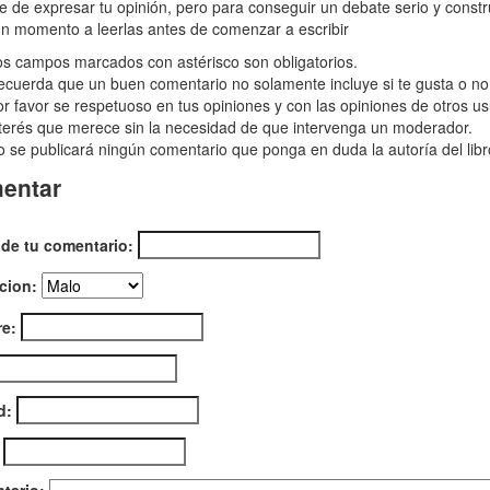
re de expresar tu opinión, pero para conseguir un debate serio y const
n momento a leerlas antes de comenzar a escribir
ses
s campos marcados con astérisco son obligatorios.
cuerda que un buen comentario no solamente incluye si te gusta o no e
as
r favor se respetuoso en tus opiniones y con las opiniones de otros us
terés que merece sin la necesidad de que intervenga un moderador.
 se publicará ningún comentario que ponga en duda la autoría del libr
entar
 de tu comentario:
cion:
e:
d: