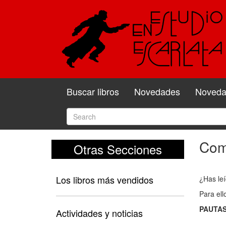
Buscar libros
Novedades
Novedad
Come
Otras Secciones
Com
y
Los libros más vendidos
¿Has leí
valo
Para ell
el
PAUTAS
libro
Actividades y noticias