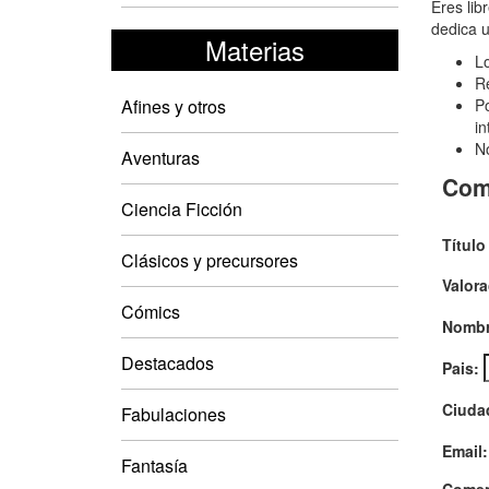
De
Eres lib
dedica u
dio
Materias
Lo
y
Re
bruj
Afines y otros
Po
in
No
Aventuras
Com
Ciencia Ficción
Título
Clásicos y precursores
Valora
Cómics
Nombr
Destacados
Pais:
Ciuda
Fabulaciones
Email:
Fantasía